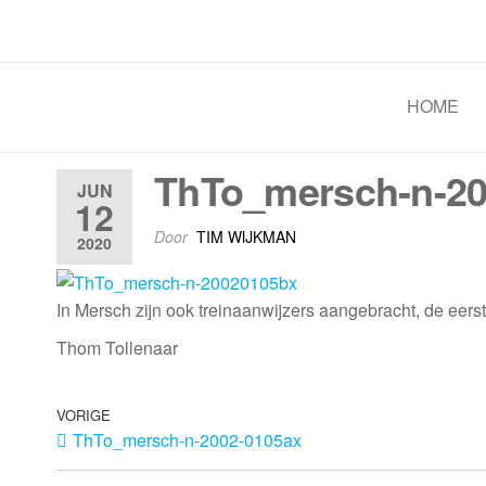
Spoorgroep Luxemburg
HOME
ThTo_mersch-n-2
JUN
12
Door
TIM WIJKMAN
2020
In Mersch zijn ook treinaanwijzers aangebracht, de eers
Thom Tollenaar
VORIGE
ThTo_mersch-n-2002-0105ax