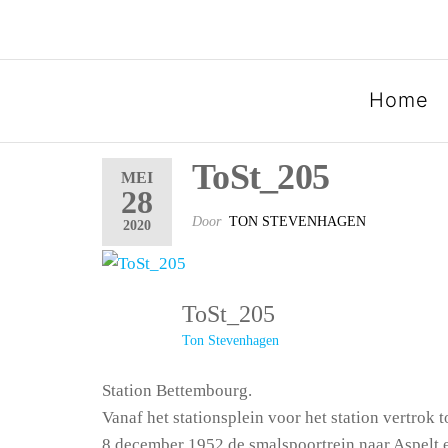
SPOORGROEP LUXEMB
Home
ToSt_205
MEI
28
Door
TON STEVENHAGEN
2020
ToSt_205
Ton Stevenhagen
Station Bettembourg.
Vanaf het stationsplein voor het station vertrok t
8 december 1952 de smalspoortrein naar Aspelt 