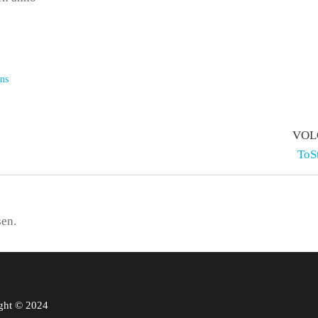
ons
VOL
ToS
sen.
ght © 2024