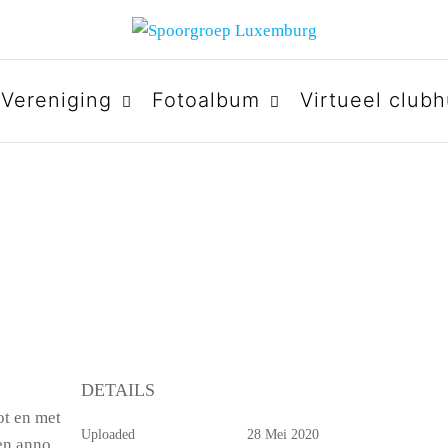
URG
Vereniging
Fotoalbum
Virtueel clubh
DETAILS
ot en met
Uploaded
28 Mei 2020
en anno