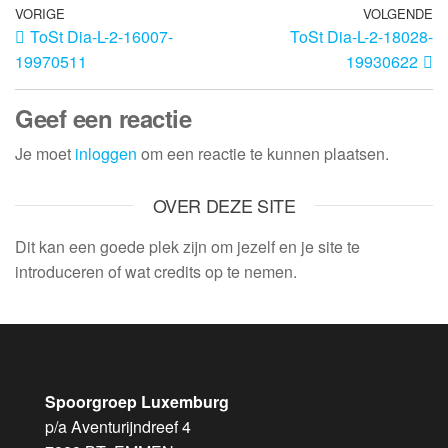
VORIGE
VOLGENDE
ToSt Dia-L-2-16007-
ToSt Dia-L-2-18028-
19970511
19930622
Geef een reactie
Je moet
inloggen
om een reactie te kunnen plaatsen.
OVER DEZE SITE
Dit kan een goede plek zijn om jezelf en je site te
introduceren of wat credits op te nemen.
Spoorgroep Luxemburg
p/a Aventurijndreef 4