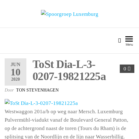
SPOORGROEP LUXEMBURG
Menu
ToSt Dia-L-3-
JUN
0
10
0207-19821225a
2020
Door
TON STEVENHAGEN
Westwaggon 201a/b op weg naar Mersch. Luxemburg
Pulvermühl-viadukt vanaf de Boulevard General Patton,
op de achtergrond naast de toren (Tours du Rham) is de
splitsing van de Noordlijn en de lijn naar Wasserbillig.