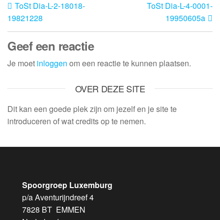
ToSt Dia-L-2-18018-
ToSt Dia-L-4-0001-
19821228
19950605a
Geef een reactie
Je moet
inloggen
om een reactie te kunnen plaatsen.
OVER DEZE SITE
Dit kan een goede plek zijn om jezelf en je site te
introduceren of wat credits op te nemen.
Spoorgroep Luxemburg
p/a Aventurijndreef 4
7828 BT EMMEN