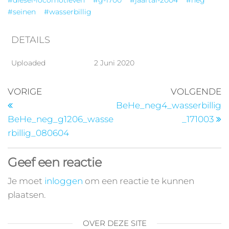
#diesel-locomotieven
#g-1700
#jaartal-2004
#neg
#seinen
#wasserbillig
DETAILS
Uploaded
2 Juni 2020
VORIGE
VOLGENDE
BeHe_neg4_wasserbillig
BeHe_neg_g1206_wasse
_171003
rbillig_080604
Geef een reactie
Je moet
inloggen
om een reactie te kunnen
plaatsen.
OVER DEZE SITE