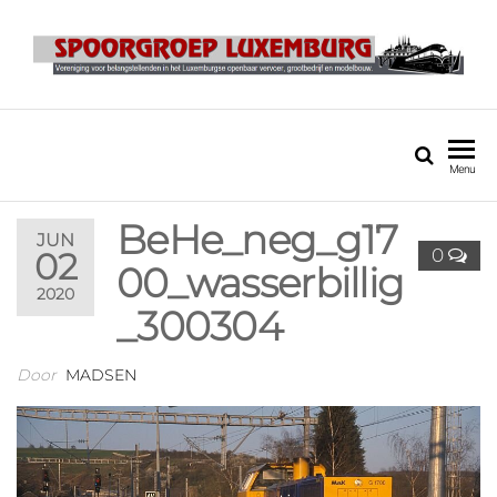
SPOORGROEP
LUXEMBURG
Menu
BeHe_neg_g17
JUN
0
02
00_wasserbillig
2020
_300304
Door
MADSEN