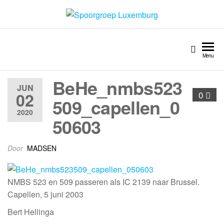
Spoorgroep Luxemburg
Menu
BeHe_nmbs523
JUN
02
0
509_capellen_0
2020
50603
Door
MADSEN
NMBS 523 en 509 passeren als IC 2139 naar Brussel.
Capellen, 5 juni 2003
Bert Hellinga