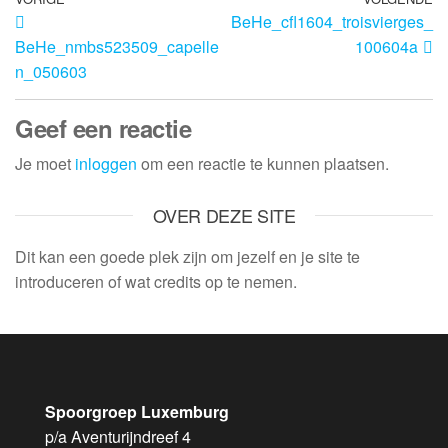
BeHe_cfl1604_troisvierges_
BeHe_nmbs523509_capelle
100604a
n_050603
Geef een reactie
Je moet
inloggen
om een reactie te kunnen plaatsen.
OVER DEZE SITE
Dit kan een goede plek zijn om jezelf en je site te
introduceren of wat credits op te nemen.
Spoorgroep Luxemburg
p/a Aventurijndreef 4