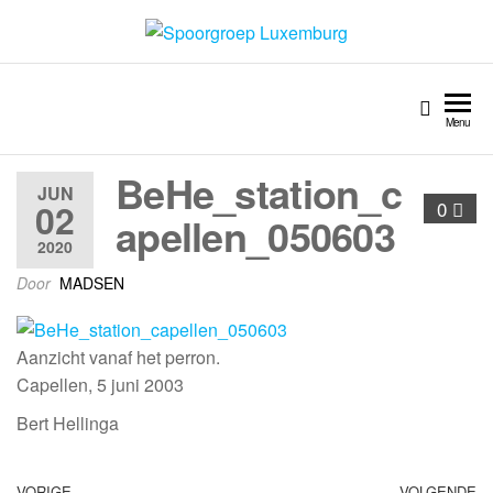
Spoorgroep Luxemburg
Menu
BeHe_station_c
JUN
02
0
apellen_050603
2020
Door
MADSEN
Aanzicht vanaf het perron.
Capellen, 5 juni 2003
Bert Hellinga
VORIGE
VOLGENDE