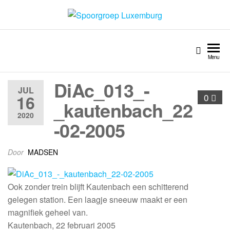
Spoorgroep Luxemburg
Menu
DiAc_013_-
JUL
16
0
_kautenbach_22
2020
-02-2005
Door
MADSEN
Ook zonder trein blijft Kautenbach een schitterend
gelegen station. Een laagje sneeuw maakt er een
magnifiek geheel van.
Kautenbach, 22 februari 2005