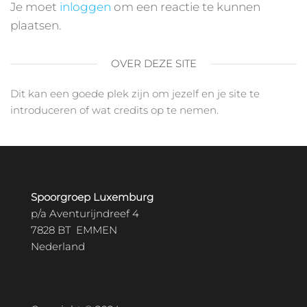
Je moet
inloggen
om een reactie te kunnen
plaatsen.
OVER DEZE SITE
Dit kan een goede plek zijn om jezelf en je site te
introduceren of wat credits op te nemen.
Spoorgroep Luxemburg
p/a Aventurijndreef 4
7828 BT EMMEN
Nederland