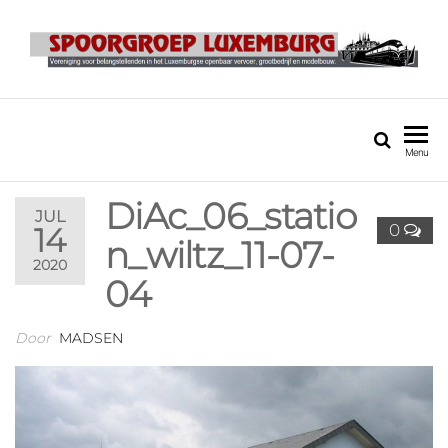
SPOORGROEP
LUXEMBURG
Menu
DiAc_06_statio
JUL
0
14
n_wiltz_11-07-
2020
04
Door
MADSEN