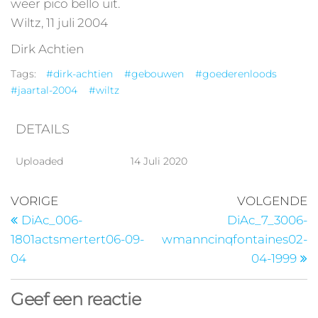
weer pico bello uit.
Wiltz, 11 juli 2004
Dirk Achtien
Tags:
#dirk-achtien
#gebouwen
#goederenloods
#jaartal-2004
#wiltz
DETAILS
Uploaded
14 Juli 2020
VORIGE
VOLGENDE
DiAc_006-
DiAc_7_3006-
1801actsmertert06-09-
wmanncinqfontaines02-
04
04-1999
Geef een reactie