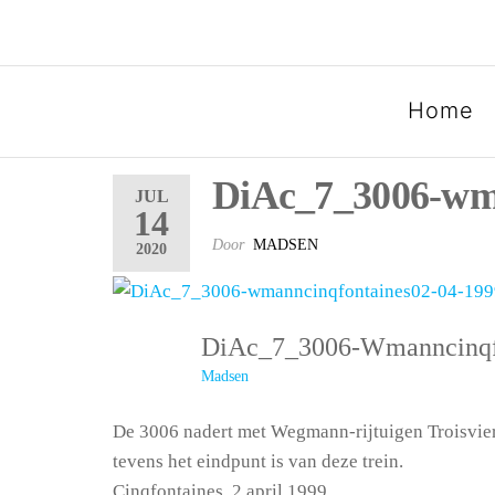
SPOORGROEP LUXEMB
Home
DiAc_7_3006-wma
JUL
14
Door
MADSEN
2020
DiAc_7_3006-Wmanncinqf
Madsen
De 3006 nadert met Wegmann-rijtuigen Troisvier
tevens het eindpunt is van deze trein.
Cinqfontaines, 2 april 1999