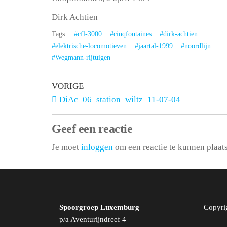
Dirk Achtien
Tags:
#cfl-3000
#cinqfontaines
#dirk-achtien
#elektrische-locomotieven
#jaartal-1999
#noordlijn
#Wegmann-rijtuigen
VORIGE
DiAc_06_station_wiltz_11-07-04
Geef een reactie
Je moet
inloggen
om een reactie te kunnen plaat
Spoorgroep Luxemburg
Copyri
p/a Aventurijndreef 4