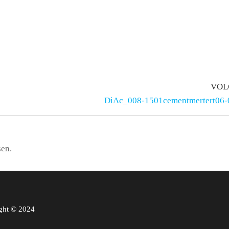
VOL
DiAc_008-1501cementmertert06-
sen.
ght © 2024