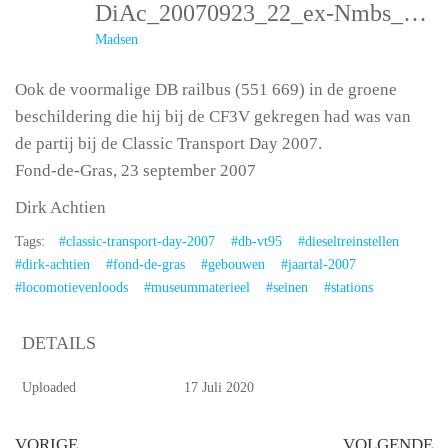
DiAc_20070923_22_ex-Nmbs_551_669_fond-De-Gras
Madsen
Ook de voormalige DB railbus (551 669) in de groene
beschildering die hij bij de CF3V gekregen had was van
de partij bij de Classic Transport Day 2007.
Fond-de-Gras, 23 september 2007
Dirk Achtien
Tags:
#classic-transport-day-2007
#db-vt95
#dieseltreinstellen
#dirk-achtien
#fond-de-gras
#gebouwen
#jaartal-2007
#locomotievenloods
#museummaterieel
#seinen
#stations
DETAILS
Uploaded
17 Juli 2020
VORIGE
VOLGENDE