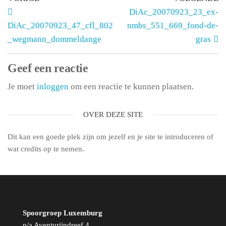
DiAc_20070923_23_ex-
DiAc_20070923_47_cfl_802
nmbs_551_669_fond-de-
_wegmann_dommeldange
gras
Geef een reactie
Je moet
inloggen
om een reactie te kunnen plaatsen.
OVER DEZE SITE
Dit kan een goede plek zijn om jezelf en je site te introduceren of
wat credits op te nemen.
Spoorgroep Luxemburg
p/a Aventurijndreef 4