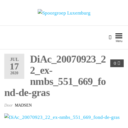
SPOORGROEP LUXEMBURG
Menu
DiAc_20070923_2
JUL
0
17
2_ex-
2020
nmbs_551_669_fo
nd-de-gras
Door
MADSEN