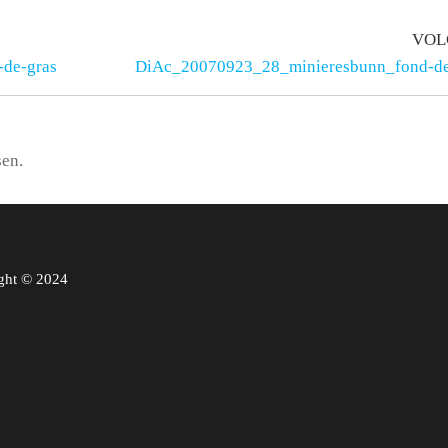
VOL
de-gras
DiAc_20070923_28_minieresbunn_fond-de
sen.
ght © 2024