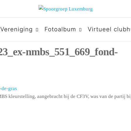
URG
Vereniging
Fotoalbum
Virtueel clubh
23_ex-nmbs_551_669_fond-
S kleurstelling, aangebracht bij de CF3V, was van de partij bi