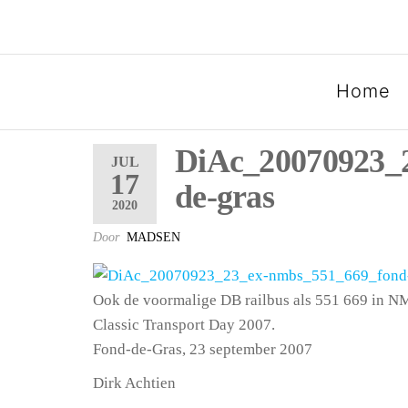
SPOORGROEP LUXEMB
Home
DiAc_20070923_
JUL
17
de-gras
2020
Door
MADSEN
Ook de voormalige DB railbus als 551 669 in NMB
Classic Transport Day 2007.
Fond-de-Gras, 23 september 2007
Dirk Achtien