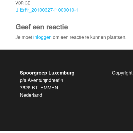
VORIGE
ErFr_20100327-f1000010-1
Geef een reactie
Je moet
inloggen
om een reactie te kunnen plaatsen.
Spoorgroep Luxemburg
Copyright
p/a Aventurijndreef 4
7828 BT EMMEN
Nederland