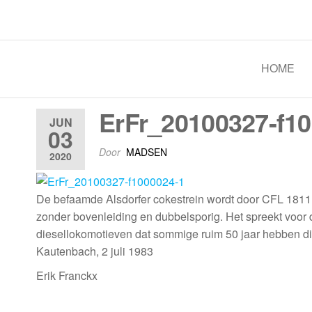
Spoorgroep Luxemburg
HOME
ErFr_20100327-f10
JUN
03
Door
MADSEN
2020
De befaamde Alsdorfer cokestrein wordt door CFL 1811 
zonder bovenleiding en dubbelsporig. Het spreekt voor 
diesellokomotieven dat sommige ruim 50 jaar hebben d
Kautenbach, 2 juli 1983
Erik Franckx