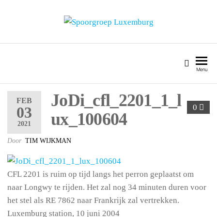
SPOORGROEP LUXEMBURG
Menu
JoDi_cfl_2201_1_l
FEB
0
03
ux_100604
2021
Door
TIM WIJKMAN
CFL 2201 is ruim op tijd langs het perron geplaatst om
naar Longwy te rijden. Het zal nog 34 minuten duren voor
het stel als RE 7862 naar Frankrijk zal vertrekken.
Luxemburg station, 10 juni 2004