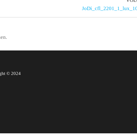
VOL
JoDi_cfl_2201_1_lux_1
sen.
ght © 2024