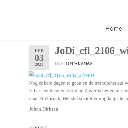
SPOORGROEP LUXEMB
Home
JoDi_cfl_2106_w
FEB
03
Door
TIM WIJKMAN
2021
Nog enkele dagen te gaan en de treindienst zal 
zal er een busdienst rijden. Zover is het echte
naar Ettelbruck. Het stel staat hier nog langs he
Johan Dirksen