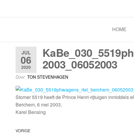
Spoorgroep Luxemburg
HOME
KaBe_030_5519ph
JUL
06
2003_06052003
2020
Door
TON STEVENHAGEN
Stomer 5519 heeft de Prince Henri-rijtuigen inmiddels 
Berchem, 6 mei 2003,
Karel Bensing
VORIGE