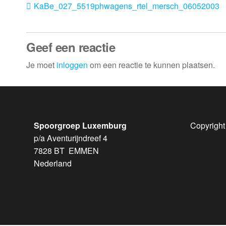
KaBe_027_5519phwagens_rtel_mersch_06052003
Geef een reactie
Je moet
inloggen
om een reactie te kunnen plaatsen.
Spoorgroep Luxemburg
Copyright
p/a Aventurijndreef 4
7828 BT EMMEN
Nederland