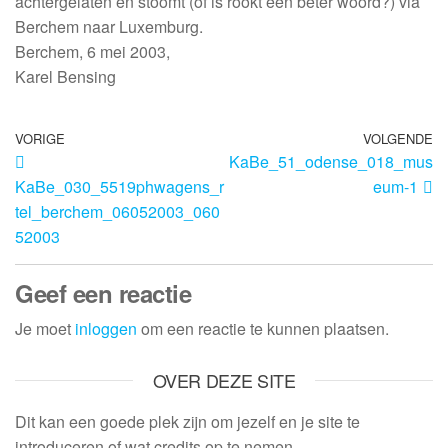
achtergelaten en stoomt (of is rookt een beter woord?) via
Berchem naar Luxemburg.
Berchem, 6 mei 2003,
Karel Bensing
VORIGE
VOLGENDE
KaBe_51_odense_018_mus
KaBe_030_5519phwagens_r
eum-1
tel_berchem_06052003_060
52003
Geef een reactie
Je moet
inloggen
om een reactie te kunnen plaatsen.
OVER DEZE SITE
Dit kan een goede plek zijn om jezelf en je site te
introduceren of wat credits op te nemen.