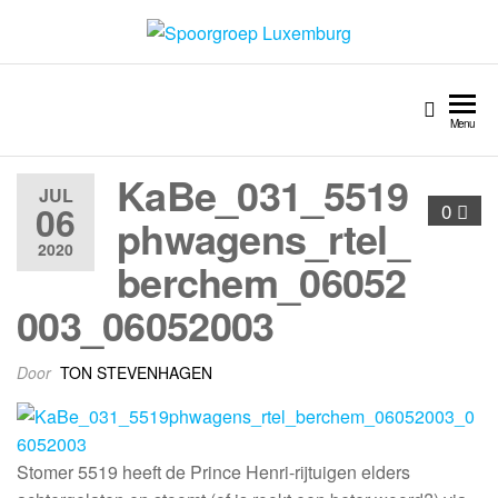
Spoorgroep Luxemburg
Menu
KaBe_031_5519
JUL
06
0
phwagens_rtel_
2020
berchem_06052
003_06052003
Door
TON STEVENHAGEN
Stomer 5519 heeft de Prince Henri-rijtuigen elders