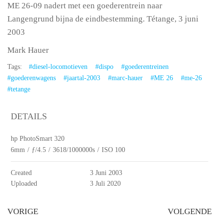
ME 26-09 nadert met een goederentrein naar
Langengrund bijna de eindbestemming. Tétange, 3 juni
2003
Mark Hauer
Tags:
#diesel-locomotieven
#dispo
#goederentreinen
#goederenwagens
#jaartal-2003
#marc-hauer
#ME 26
#me-26
#tetange
DETAILS
hp PhotoSmart 320
6mm
/
ƒ/4.5
/
3618/1000000s
/
ISO 100
Created
3 Juni 2003
Uploaded
3 Juli 2020
VORIGE
VOLGENDE