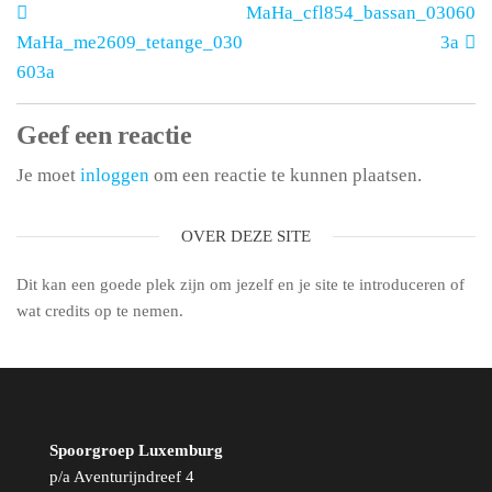
MaHa_cfl854_bassan_03060
MaHa_me2609_tetange_030
3a
603a
Geef een reactie
Je moet
inloggen
om een reactie te kunnen plaatsen.
OVER DEZE SITE
Dit kan een goede plek zijn om jezelf en je site te introduceren of
wat credits op te nemen.
Spoorgroep Luxemburg
p/a Aventurijndreef 4