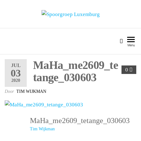
SPOORGROEP LUXEMBURG
Menu
MaHa_me2609_te
JUL
0
03
tange_030603
2020
Door
TIM WIJKMAN
MaHa_me2609_tetange_030603
Tim Wijkman