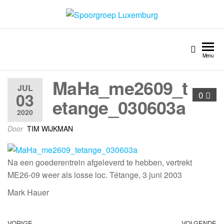
Spoorgroep Luxemburg
Menu
MaHa_me2609_t
JUL
03
0
etange_030603a
2020
Door
TIM WIJKMAN
Na een goederentrein afgeleverd te hebben, vertrekt
ME26-09 weer als losse loc. Tétange, 3 juni 2003
Mark Hauer
VORIGE
VOLGENDE