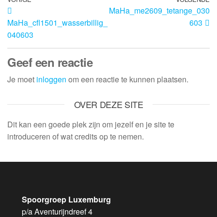
MaHa_me2609_tetange_030
MaHa_cfl1501_wasserbillig_
603
040603
Geef een reactie
Je moet
inloggen
om een reactie te kunnen plaatsen.
OVER DEZE SITE
Dit kan een goede plek zijn om jezelf en je site te
introduceren of wat credits op te nemen.
Spoorgroep Luxemburg
p/a Aventurijndreef 4