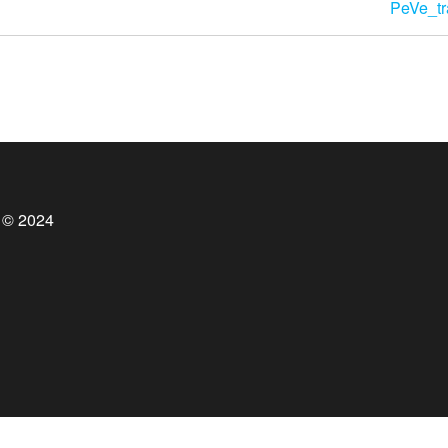
PeVe_tr
 © 2024