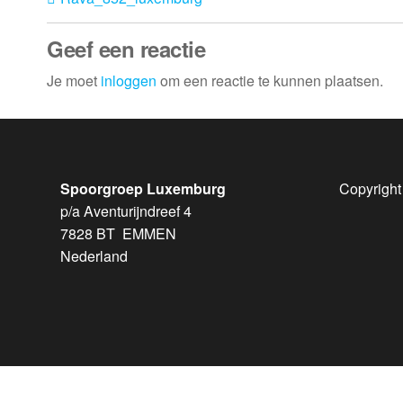
Geef een reactie
Je moet
inloggen
om een reactie te kunnen plaatsen.
Spoorgroep Luxemburg
Copyright
p/a Aventurijndreef 4
7828 BT EMMEN
Nederland