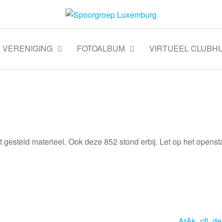
VERENIGING
FOTOALBUM
VIRTUEEL CLUBHU
st gesteld materieel. Ook deze 852 stond erbij. Let op het opens
ArAk_cfl_de_