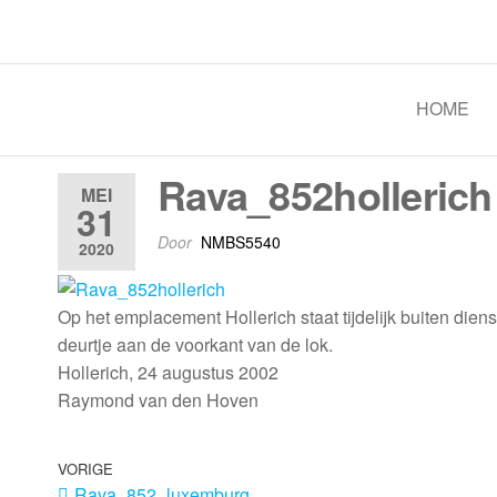
Spoorgroep Luxemburg
HOME
Rava_852hollerich
MEI
31
Door
NMBS5540
2020
Op het emplacement Hollerich staat tijdelijk buiten dien
deurtje aan de voorkant van de lok.
Hollerich, 24 augustus 2002
Raymond van den Hoven
VORIGE
Rava_852_luxemburg