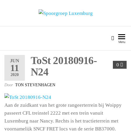
SPOORGROEP LUXEMBURG
Menu
ToSt 20180916-
JUN
0
11
N24
2020
Door
TON STEVENHAGEN
Aan de zuidkant van het grote rangeerterrein bij Woippy
passeert CFL treinstel 2222 met een trein vanuit
Luxemburg naar Nancy. Rechts is het tractieterrein met
voornamelijk SNCF FRET locs van de serie BB37000.